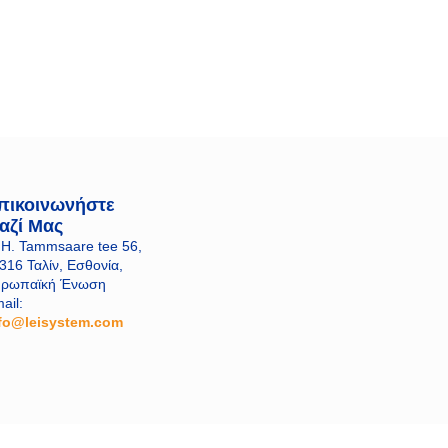
πικοινωνήστε
αζί Μας
 H. Tammsaare tee 56,
316 Ταλίν, Εσθονία,
υρωπαϊκή Ένωση
ail:
fo@leisystem.com