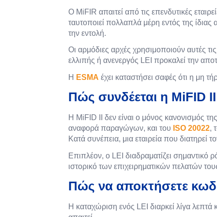
Ο MiFIR απαιτεί από τις επενδυτικές εται
ταυτοποιεί πολλαπλά μέρη εντός της ίδιας α
την εντολή.
Οι αρμόδιες αρχές χρησιμοποιούν αυτές τι
ελλιπής ή ανενεργός LEI προκαλεί την απο
Η
ESMA
έχει καταστήσει σαφές ότι η μη
Πώς συνδέεται η MiFID I
Η MiFID II δεν είναι ο μόνος κανονισμός τη
αναφορά παραγώγων, και του
ISO 20022
,
Κατά συνέπεια, μια εταιρεία που διατηρεί 
Επιπλέον, ο LEI διαδραματίζει σημαντικό ρ
ιστορικό των επιχειρηματικών πελατών του
Πώς να αποκτήσετε κωδι
Η καταχώριση ενός LEI διαρκεί λίγα λεπτά κ