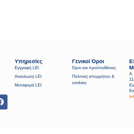
Υπηρεσίες
Γενικοί Όροι
Ε
Μ
Εγγραφή LEI
Όροι και προϋποθέσεις
A.
Ανανέωση LEI
Πολιτική απορρήτου &
11
cookies
Μεταφορά LEI
Ε
Em
in