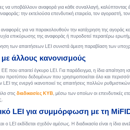
ρείες να υποβάλλουν αναφορά για κάθε συναλλαγή, καλύπτοντας 
ναφοράς: την εκτελούσα επενδυτική εταιρεία, τον αγοραστή, τον
ς αναφορές για να παρακολουθούν την κατάχρηση της αγοράς κ
τυχία επικύρωσης της αναφοράς ή πυροδοτεί περαιτέρω ερωτήμ
 τήρηση των απαιτήσεων LEI συνιστά άμεση παραβίαση των υπ
I με άλλους κανονισμούς
ς ΕΕ που απαιτεί έγκυρο LEI. Για παράδειγμα, η ίδια απαίτηση ι
 του προτύπου δεδομένων που χρησιμοποιείται όλο και περισσότ
τον LEI της ενεργό ικανοποιεί τις απαιτήσεις πολλών ρυθμιστικ
όλο στις
διαδικασίες KYB
, μέσω των οποίων οι επενδυτικές ετα
ς.
κό LEI για συμμόρφωση με τη MiFID
αι ο LEI εκδίδεται σχεδόν αμέσως. Η διαδικασία είναι η ίδια α